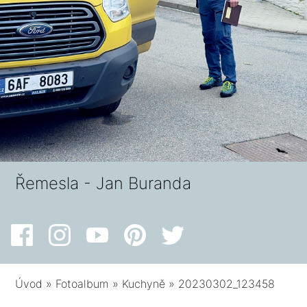
Řemesla - Jan Buranda
Úvod
»
Fotoalbum
»
Kuchyně
»
20230302_123458