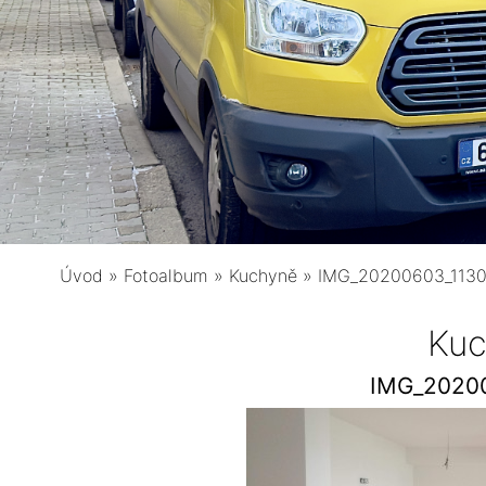
Úvod
»
Fotoalbum
»
Kuchyně
»
IMG_20200603_113
Kuc
IMG_2020