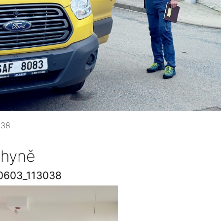
038
hyně
0603_113038