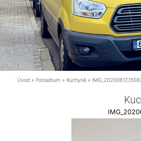
Úvod
»
Fotoalbum
»
Kuchyně
»
IMG_20200617_1508
Kuc
IMG_2020