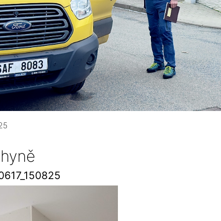
25
hyně
0617_150825