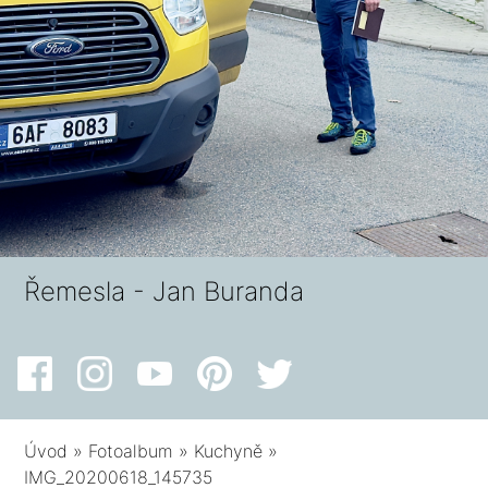
Řemesla - Jan Buranda
Úvod
»
Fotoalbum
»
Kuchyně
»
IMG_20200618_145735