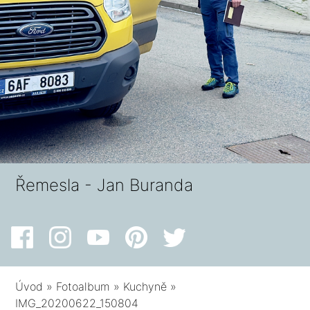
Řemesla - Jan Buranda
Úvod
»
Fotoalbum
»
Kuchyně
»
IMG_20200622_150804