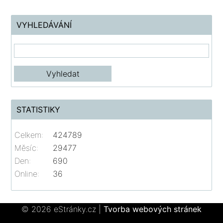
VYHLEDÁVÁNÍ
STATISTIKY
Celkem:
424789
Měsíc:
29477
Den:
690
Online:
36
© 2026 eStránky.cz
|
Tvorba webových stránek