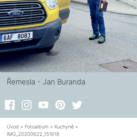
Řemesla - Jan Buranda
Úvod
»
Fotoalbum
»
Kuchyně
»
IMG_20200622_151618