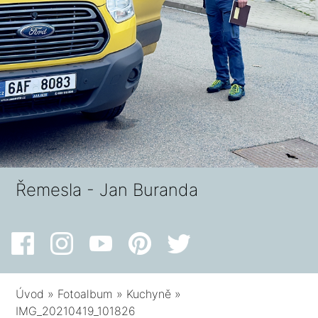
Řemesla - Jan Buranda
Úvod
»
Fotoalbum
»
Kuchyně
»
IMG_20210419_101826